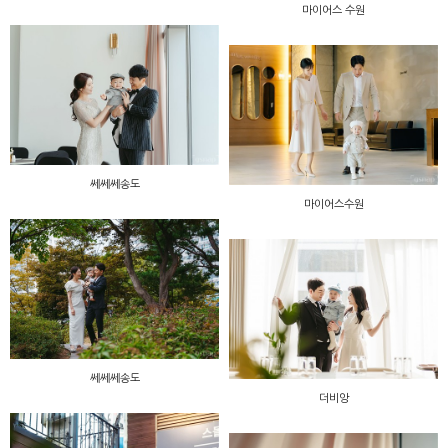
마이어스 수원
쎄쎄쎄송도
마이어스수원
쎄쎄쎄송도
더비앙