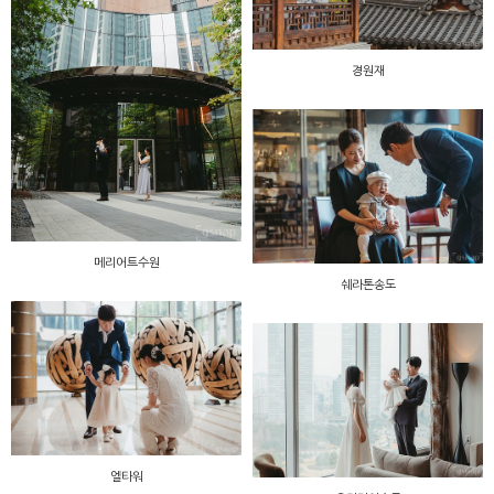
경원재
메리어트수원
쉐라톤송도
엘타워