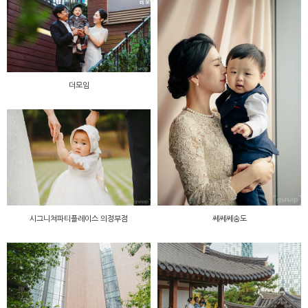
더모임
시그니쳐파티플레이스 의정부점
쎄쎄쎄송도