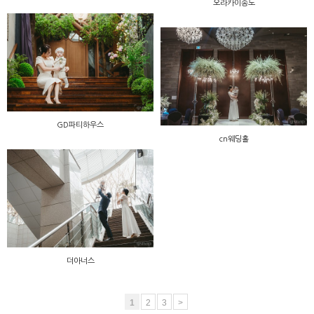
오라카이송도
GD파티하우스
cn웨딩홀
더아너스
1
2
3
>