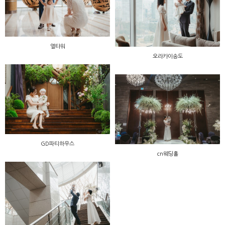
엘타워
오라카이송도
GD파티하우스
cn웨딩홀