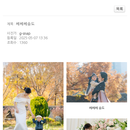
쎄쎄쎄송도
제목 :
사진가 :
g-snap
등록일 : 2025-05-07 13:36
조회수 : 1360
쎄쎄쎄 송도