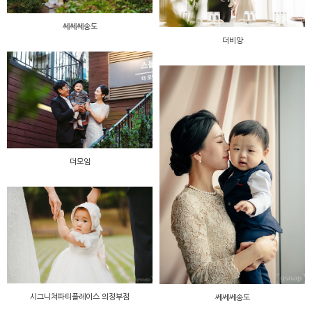
쎄쎄쎄송도
더비앙
더모임
시그니쳐파티플레이스 의정부점
쎄쎄쎄송도