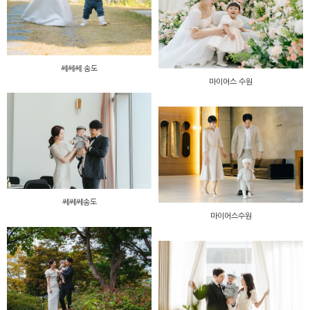
쎄쎄쎄 송도
마이어스 수원
쎄쎄쎄송도
마이어스수원