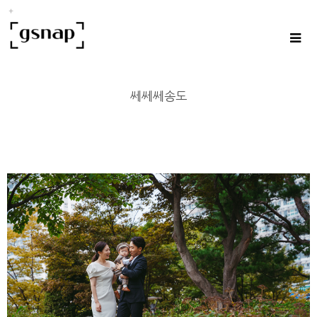
쎄쎄쎄송도