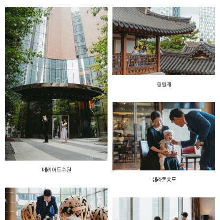
경원재
메리어트수원
쉐라톤송도