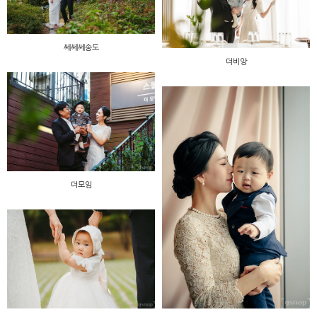
쎄쎄쎄송도
더비앙
더모임