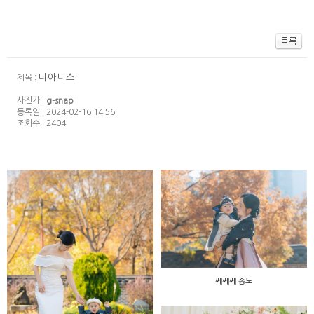
더아너스
제목 :
사진가 :
g-snap
등록일 : 2024-02-16 14:56
조회수 : 2404
쎄쎄쎄 송도