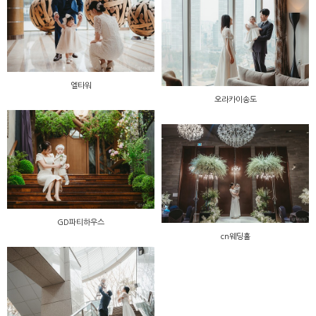
엘타워
오라카이송도
GD파티하우스
cn웨딩홀