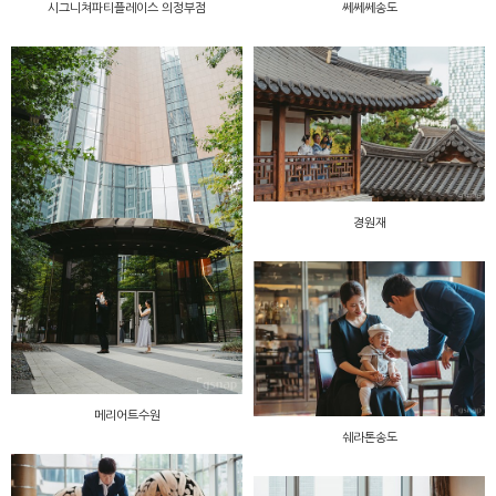
시그니쳐파티플레이스 의정부점
쎄쎄쎄송도
경원재
메리어트수원
쉐라톤송도