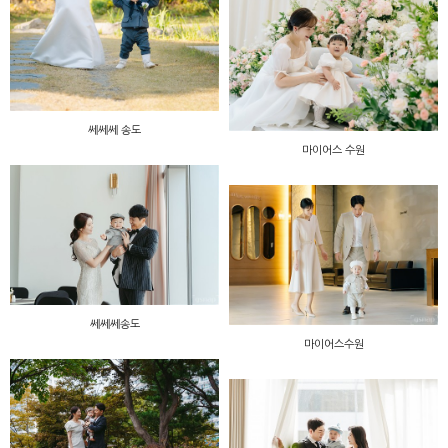
쎄쎄쎄 송도
마이어스 수원
쎄쎄쎄송도
마이어스수원