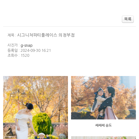
시그니쳐파티플레이스 의정부점
제목 :
사진가 :
g-snap
등록일 : 2024-09-30 16:21
조회수 : 1520
쎄쎄쎄 송도