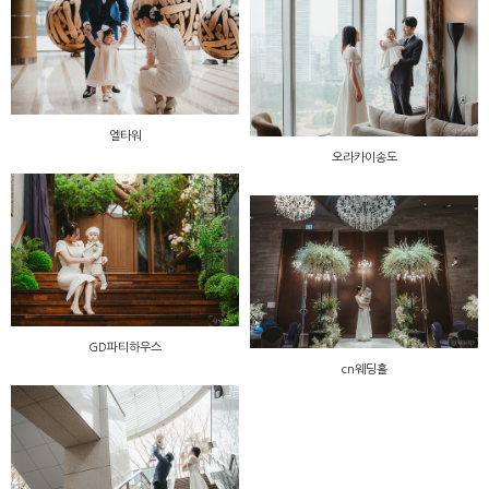
엘타워
오라카이송도
GD파티하우스
cn웨딩홀