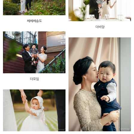
쎄쎄쎄송도
더비앙
더모임