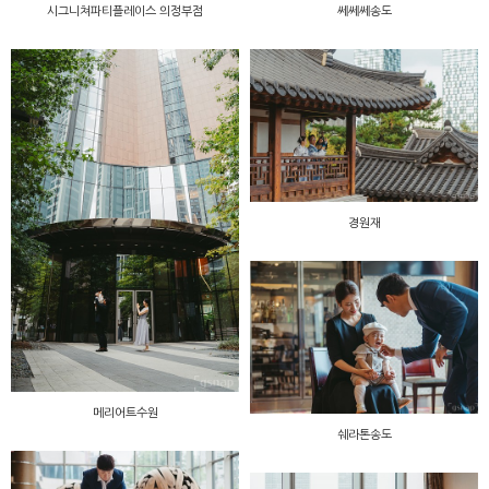
시그니쳐파티플레이스 의정부점
쎄쎄쎄송도
경원재
메리어트수원
쉐라톤송도