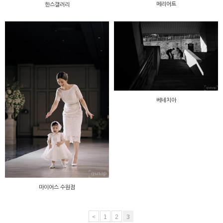
메리어트
한스갤러리
베네치아
마이어스 수원점
<
1
2
3