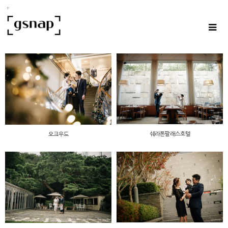
쉐라톤팔래스호텔
오크우드