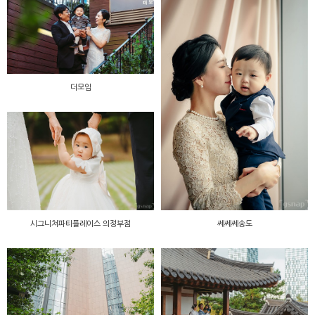
더모임
시그니쳐파티플레이스 의정부점
쎄쎄쎄송도