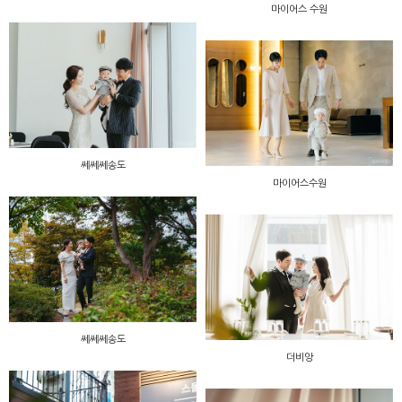
마이어스 수원
쎄쎄쎄송도
마이어스수원
쎄쎄쎄송도
더비앙