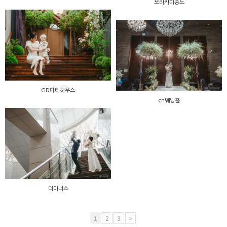
오라카이송도
GD파티하우스
cn웨딩홀
더아너스
1
2
3
>