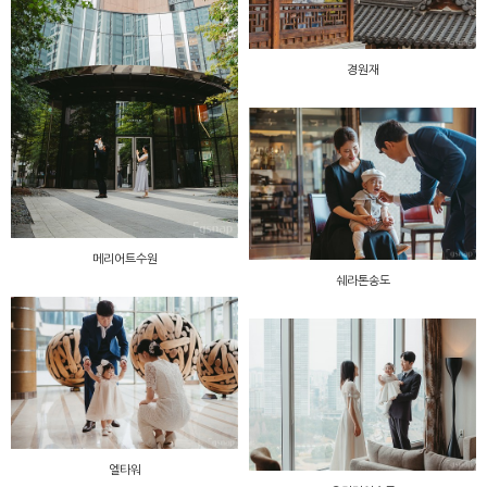
경원재
메리어트수원
쉐라톤송도
엘타워