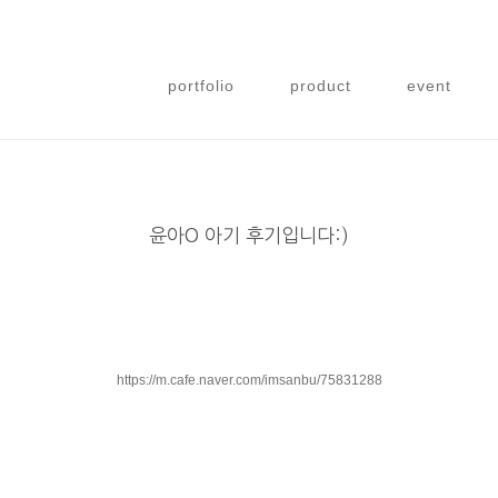
portfolio
product
event
윤아O 아기 후기입니다:)
https://m.cafe.naver.com/imsanbu/75831288