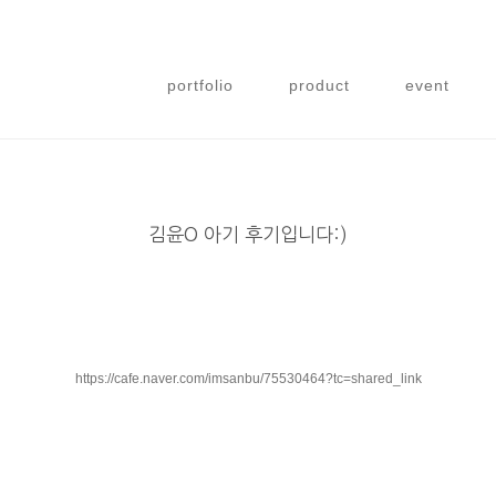
portfolio
product
event
김윤O 아기 후기입니다:)
https://cafe.naver.com/imsanbu/75530464?tc=shared_link