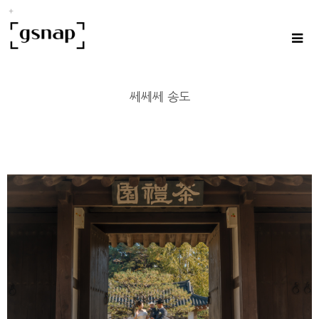
쎄쎄쎄 송도