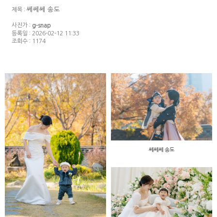
쎄쎄쎄 송도
제목 :
사진가 :
g-snap
등록일 : 2026-02-12 11:33
조회수 : 1174
쎄쎄쎄 송도