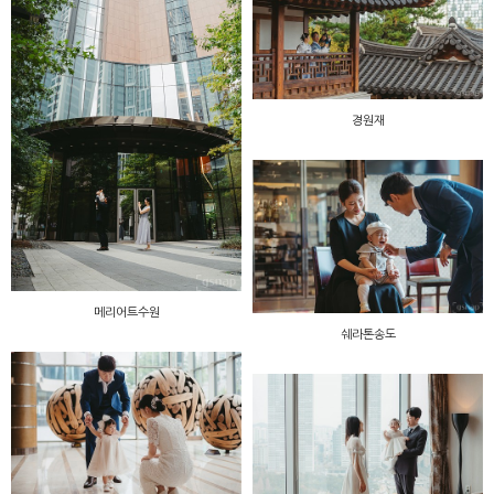
경원재
메리어트수원
쉐라톤송도