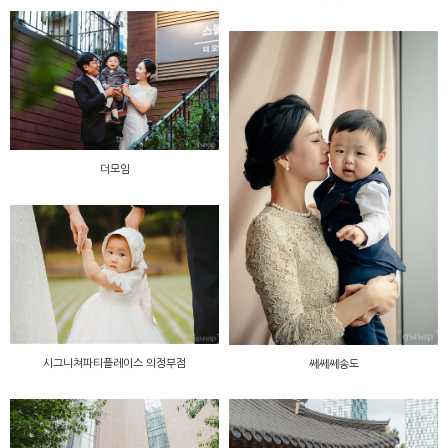
더모임
시그니쳐파티플레이스 의정부점
쎄쎄쎄송도