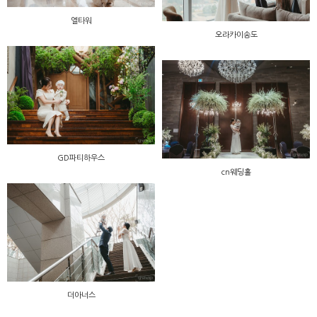
엘타워
오라카이송도
GD파티하우스
cn웨딩홀
더아너스