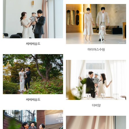
쎄쎄쎄송도
마이어스수원
쎄쎄쎄송도
더비앙