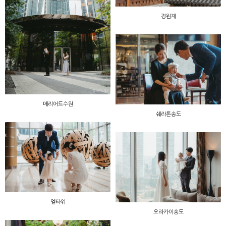
경원재
메리어트수원
쉐라톤송도
엘타워
오라카이송도