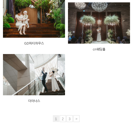
GD파티하우스
cn웨딩홀
더아너스
1
2
3
>