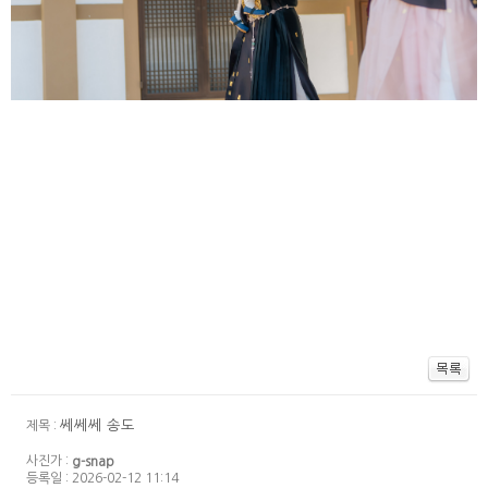
쎄쎄쎄 송도
제목 :
사진가 :
g-snap
등록일 : 2026-02-12 11:14