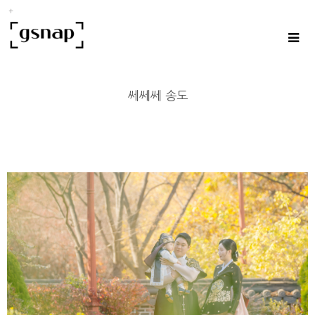
쎄쎄쎄 송도