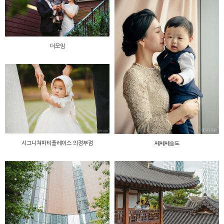
더모임
시그니쳐파티플레이스 의정부점
쎄쎄쎄송도