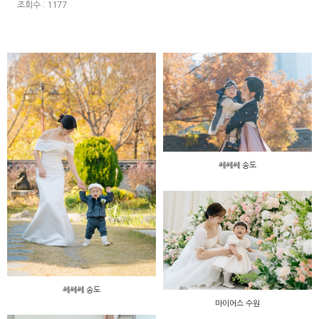
조회수 : 1177
쎄쎄쎄 송도
쎄쎄쎄 송도
마이어스 수원