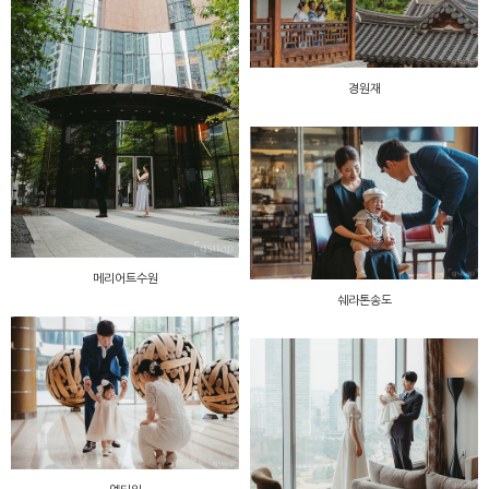
경원재
메리어트수원
쉐라톤송도