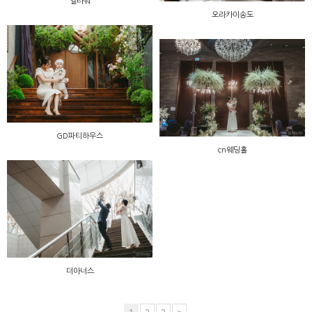
엘타워
오라카이송도
GD파티하우스
cn웨딩홀
더아너스