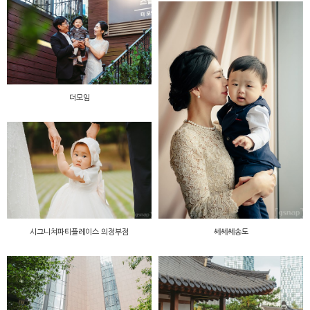
더모임
시그니쳐파티플레이스 의정부점
쎄쎄쎄송도