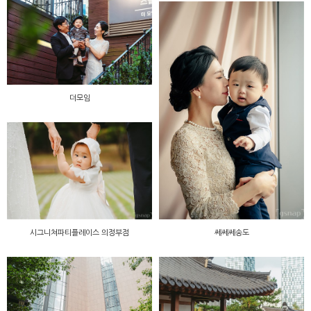
더모임
시그니쳐파티플레이스 의정부점
쎄쎄쎄송도