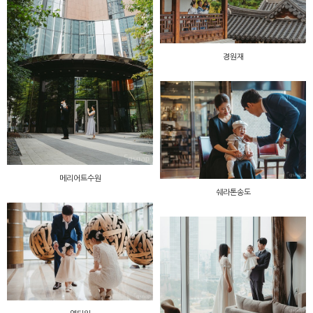
경원재
메리어트수원
쉐라톤송도