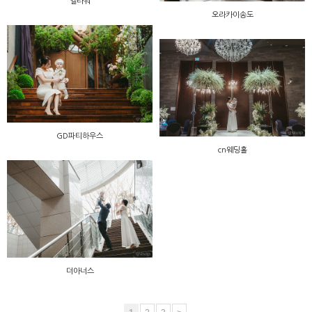
엘타워
오라카이송도
GD파티하우스
cn웨딩홀
더아너스