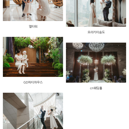
엘타워
오라카이송도
GD파티하우스
cn웨딩홀