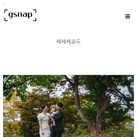
쎄쎄쎄송도