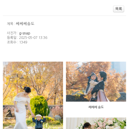
쎄쎄쎄송도
제목 :
사진가 :
g-snap
등록일 : 2025-05-07 13:36
조회수 : 1349
쎄쎄쎄 송도