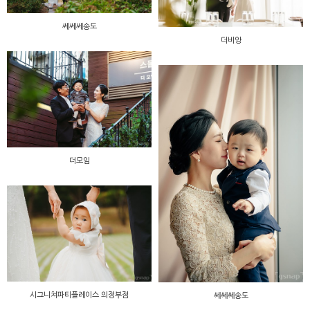
쎄쎄쎄송도
더비앙
더모임
시그니쳐파티플레이스 의정부점
쎄쎄쎄송도