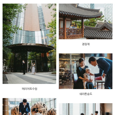
경원재
메리어트수원
쉐라톤송도