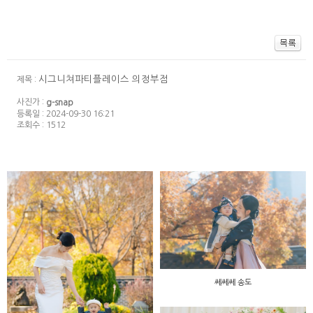
시그니쳐파티플레이스 의정부점
제목 :
사진가 :
g-snap
등록일 : 2024-09-30 16:21
조회수 : 1512
쎄쎄쎄 송도