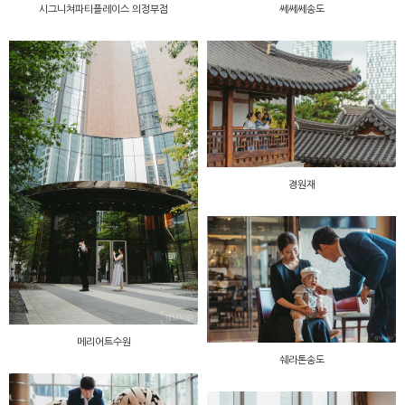
시그니쳐파티플레이스 의정부점
쎄쎄쎄송도
경원재
메리어트수원
쉐라톤송도