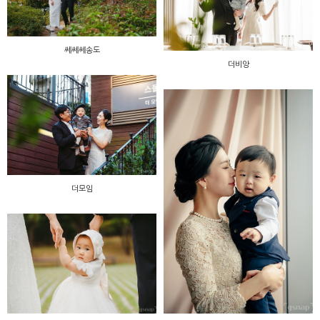
쎄쎄쎄송도
더비앙
더모임