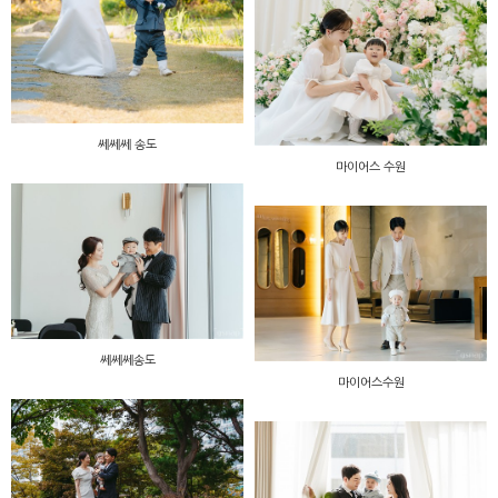
쎄쎄쎄 송도
마이어스 수원
쎄쎄쎄송도
마이어스수원