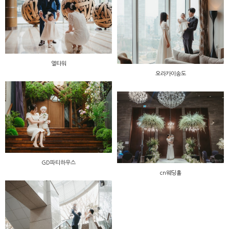
엘타워
오라카이송도
GD파티하우스
cn웨딩홀