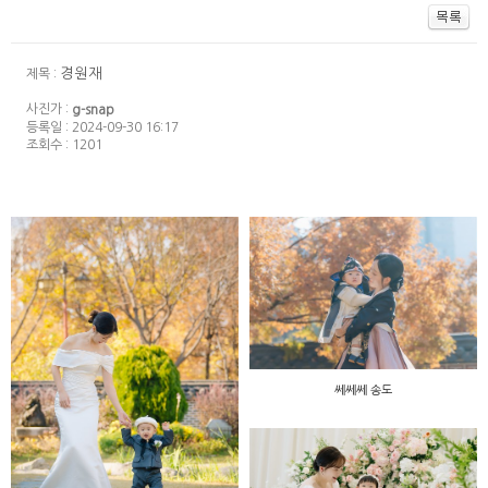
경원재
제목 :
사진가 :
g-snap
등록일 : 2024-09-30 16:17
조회수 : 1201
쎄쎄쎄 송도