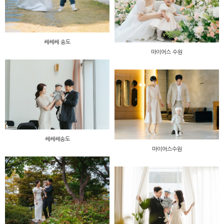
쎄쎄쎄 송도
마이어스 수원
쎄쎄쎄송도
마이어스수원