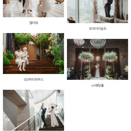
엘타워
오라카이송도
GD파티하우스
cn웨딩홀