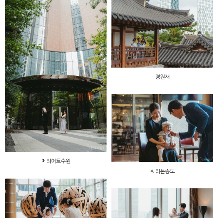
경원재
메리어트수원
쉐라톤송도