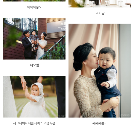
쎄쎄쎄송도
더비앙
더모임
시그니쳐파티플레이스 의정부점
쎄쎄쎄송도