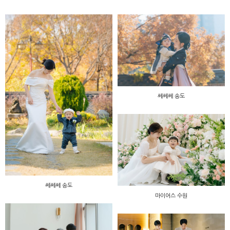
쎄쎄쎄 송도
쎄쎄쎄 송도
마이어스 수원