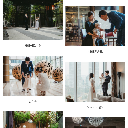
메리어트수원
쉐라톤송도
엘타워
오라카이송도