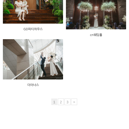
GD파티하우스
cn웨딩홀
더아너스
1
2
3
>