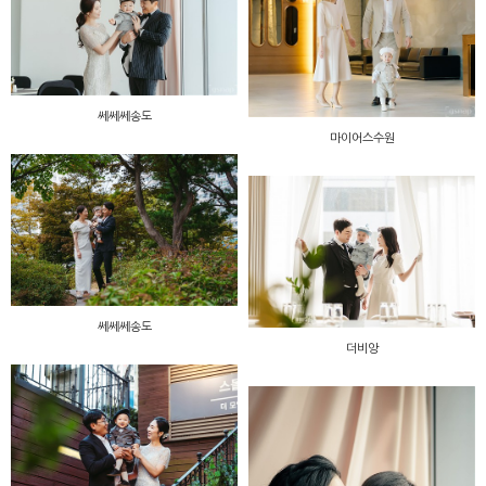
쎄쎄쎄송도
마이어스수원
쎄쎄쎄송도
더비앙