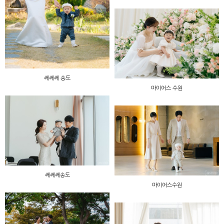
쎄쎄쎄 송도
마이어스 수원
쎄쎄쎄송도
마이어스수원