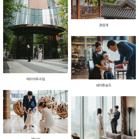
경원재
메리어트수원
쉐라톤송도