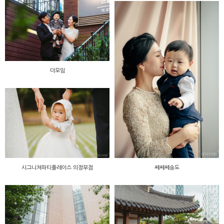
더모임
시그니쳐파티플레이스 의정부점
쎄쎄쎄송도