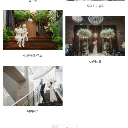
엘타워
오라카이송도
GD파티하우스
cn웨딩홀
더아너스