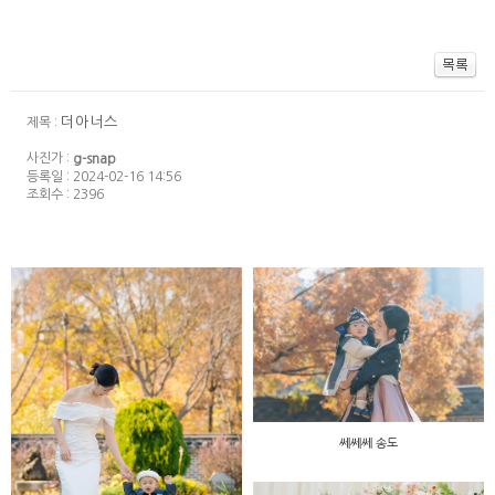
더아너스
제목 :
사진가 :
g-snap
등록일 : 2024-02-16 14:56
조회수 : 2396
쎄쎄쎄 송도