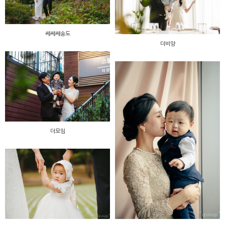
쎄쎄쎄송도
더비앙
더모임