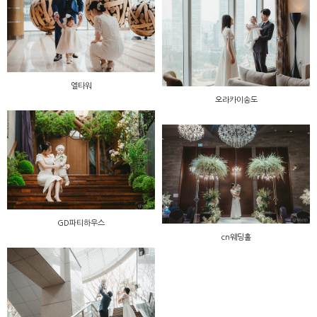
엘타워
오라카이송도
GD파티하우스
cn웨딩홀