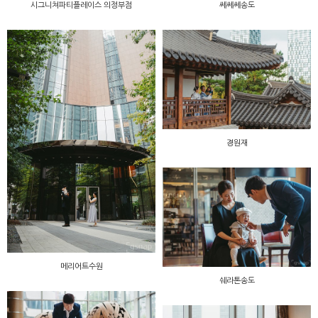
시그니쳐파티플레이스 의정부점
쎄쎄쎄송도
경원재
메리어트수원
쉐라톤송도