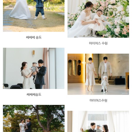
쎄쎄쎄 송도
마이어스 수원
쎄쎄쎄송도
마이어스수원