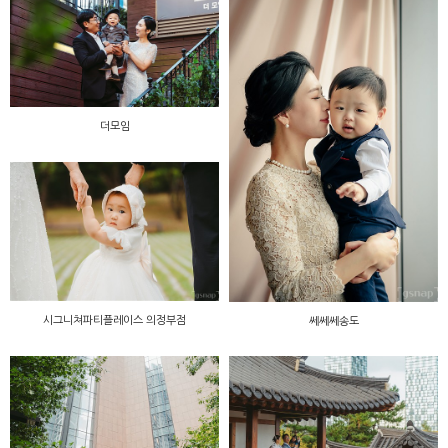
더모임
시그니쳐파티플레이스 의정부점
쎄쎄쎄송도