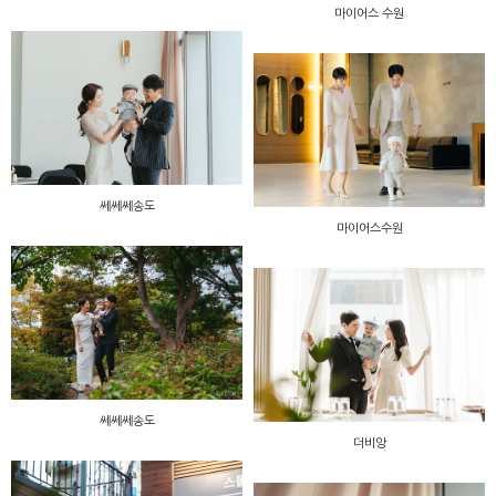
마이어스 수원
쎄쎄쎄송도
마이어스수원
쎄쎄쎄송도
더비앙