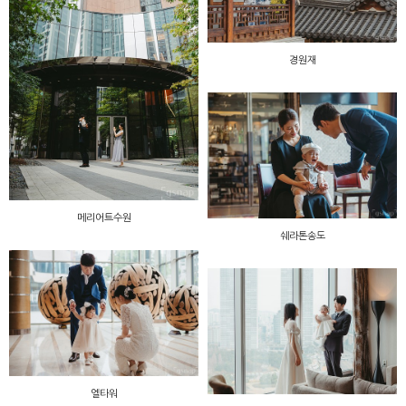
경원재
메리어트수원
쉐라톤송도
엘타워