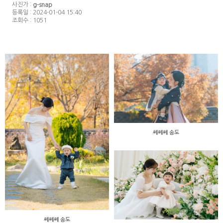
사진가 :
g-snap
등록일 : 2024-01-04 15:40
조회수 : 1051
쎄쎄쎄 송도
쎄쎄쎄 송도