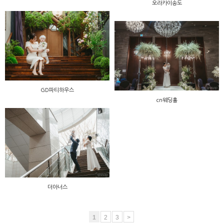
오라카이송도
GD파티하우스
cn웨딩홀
더아너스
1
2
3
>