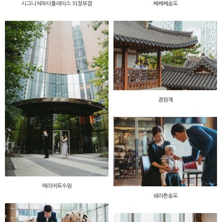
시그니쳐파티플레이스 의정부점
쎄쎄쎄송도
경원재
메리어트수원
쉐라톤송도