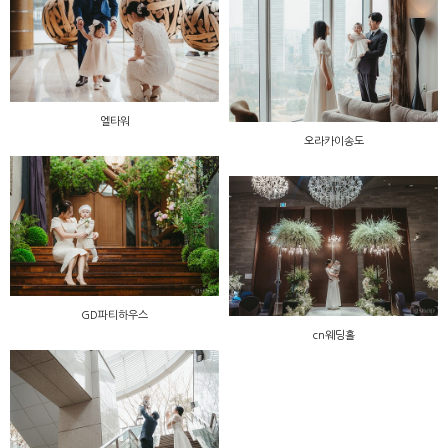
엘타워
오라카이송도
GD파티하우스
cn웨딩홀