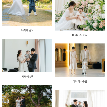
쎄쎄쎄 송도
마이어스 수원
쎄쎄쎄송도
마이어스수원