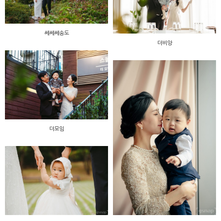
쎄쎄쎄송도
더비앙
더모임